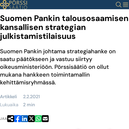
Siirry
Haku
Val
sisältöön
Suomen Pankin talousosaamisen
kansallisen strategian
julkistamistilaisuus
Suomen Pankin johtama strategiahanke on
saatu päätökseen ja vastuu siirtyy
oikeusministeriöön. Pörssisäätiö on ollut
mukana hankkeen toimintamallin
kehittämisryhmässä.
Artikkeli
2.2.2021
Lukuaika
2 min
JAA