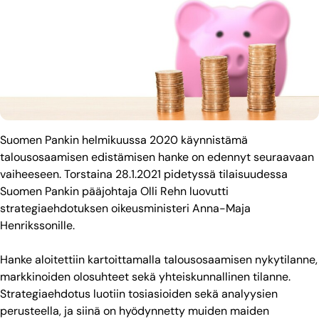
Suomen Pankin
h
elmikuussa 2020 käynnistämä
talousosaamisen edistämisen hanke on edennyt seuraavaan
vaiheeseen.
Torstaina 28.1.2021 pidetyssä tilaisuudessa
Suomen Pankin pääjohtaja Olli Rehn luovutti
strategiaehdotuksen oikeusministeri
Anna-Maja
Henrikssonille.
Hanke aloitettiin kartoittamalla talousosaamisen nykytilanne,
markkinoiden olosuhteet sekä yhteiskunnallinen tilanne.
Strategiaehdotus luotiin tosiasioiden sekä analyysien
perusteella
, ja siinä on hyödynnetty muiden maiden