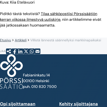
Kuva: Kiia Etelävuori
Piditkö tästä tekstistä?
Tilaa sähköpostiisi Pörssisäätiön
kerran viikossa ilmestyvä uutiskirje
, niin artikkelimme eivät
jää jatkossakaan huomaamatta.
Etusivu
Artikkeli
Villistä lännestä säännellyksi markkinapaikaksi
JAA
Fabianinkatu 14
00100 Helsinki
puh. 010 820 7500
Opi sijoittamaan
Kehity sijoittajana