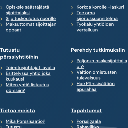
Opiskele säästäjästä
Korkoa korolle -laskuri
sijoittajaksi
Tee oma
Sijoituskoulutus nuorille
sijoitussuunnitelma
Maksuttomat sijoittajan
Työkalu yhtiöiden
oppaat
vertailuun
Tutustu
Perehdy tutkimuksiin
pörssiyhtiöihin
Paljonko osakesijoittajia
on?
Toimitusjohtajat lavalla
Valtion omistusten
Esittelyssä yhtiö joka
tulevaisuus
kuukausi
Hae Pörssisäätiön
Miten yhtiö listautuu
apurahaa
pörssiin?
Tietoa meistä
Tapahtumat
Mikä Pörssisäätiö?
Pörssigaala
Tutustu
Rahaviikko