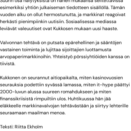
Suurin osa hälytyksistä on hänen mukaansa selitettävissä
esimerkiksi yhtiön julkaiseman tiedotteen sisällöllä. Tämän
vuoden alku on ollut hermostunutta, ja markkinat reagoivat
herkästi pienimpiinkin uutisiin. Sosiaalisessa mediassa
leviävät valeuutiset ovat Kukkosen mukaan uusi haaste.
Valvonnan tehtävä on putsata epärehellinen ja sääntöjen
vastainen toiminta ja lujittaa sijoittajien luottamusta
arvopaperimarkkinoihin. Yhteistyö pörssiyhtiöiden kanssa on
tiivistä.
Kukkonen on seurannut aitiopaikalta, miten kasinovuosien
seurauksia podettiin syvässä lamassa, miten it-hype päättyi
2000-luvun alussa suureen romahdukseen ja miten
finanssikriisistä rimpuiltiin ulos. Huhtikuussa hän jää
eläkkeelle markkinavalvojan tehtävästään ja siirtyy lehterille
seuraamaan maailman menoa.
Teksti: Riitta Ekholm