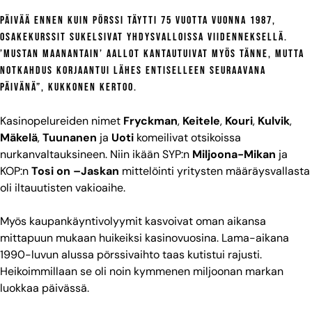
Päivää ennen kuin pörssi täytti 75 vuotta vuonna 1987,
osakekurssit sukelsivat Yhdysvalloissa viidenneksellä.
’Mustan maanantain’ aallot kantautuivat myös tänne, mutta
notkahdus korjaantui lähes entiselleen seuraavana
päivänä”, Kukkonen kertoo.
Kasinopelureiden nimet
Fryckman
,
Keitele
,
Kouri
,
Kulvik
,
Mäkelä
,
Tuunanen
ja
Uoti
komeilivat otsikoissa
nurkanvaltauksineen. Niin ikään SYP:n
Miljoona-Mikan
ja
KOP:n
Tosi on –Jaskan
mittelöinti yritysten määräysvallasta
oli iltauutisten vakioaihe.
Myös kaupankäyntivolyymit kasvoivat oman aikansa
mittapuun mukaan huikeiksi kasinovuosina. Lama-aikana
1990-luvun alussa pörssivaihto taas kutistui rajusti.
Heikoimmillaan se oli noin kymmenen miljoonan markan
luokkaa päivässä.