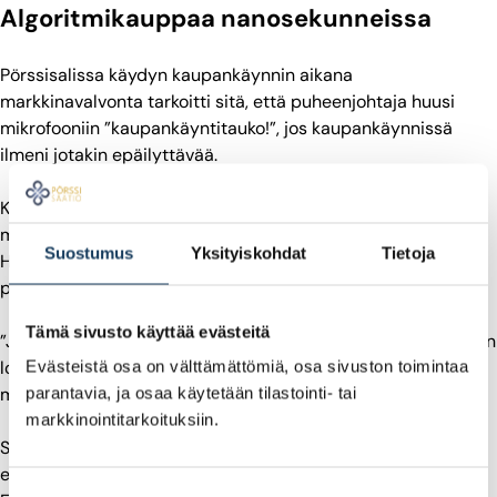
Algoritmikauppaa nanosekunneissa
Pörssisalissa käydyn kaupankäynnin aikana
markkinavalvonta tarkoitti sitä, että puheenjohtaja huusi
mikrofooniin ”kaupankäyntitauko!”, jos kaupankäynnissä
ilmeni jotakin epäilyttävää.
Kukkonen ei muista, että kaupankäyntiä olisi niihin aikoihin
montaakaan kertaa keskeytetty pidemmäksi aikaa.
Suostumus
Yksityiskohdat
Tietoja
Hetkellisesti kylläkin, jos esimerkiksi kurssit käyttäytyivät
poikkeuksellisesti.
Tämä sivusto käyttää evästeitä
”Julkihuudon päättyminen vuonna 1990 oli yhden aikakauden
loppu. Haikeaa oli, että päivittäinen kanssakäyminen
Evästeistä osa on välttämättömiä, osa sivuston toimintaa
meklareiden kanssa jäi”, hän sanoo.
parantavia, ja osaa käytetään tilastointi- tai
markkinointitarkoituksiin.
Samana vuonna pörssi otti käyttöönsä automatisoidun
elektronisen HETI-kaupankäyntijärjestelmän (
Helsinki
Suostumuksen