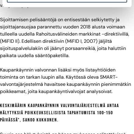
viety arvopaperimarkkinoiden osalta toiseen laitaan.
Sijoittamisen pelisääntöjä on entisestään selkiytetty ja
sijoittajansuojaa parannettu vuoden 2018 alusta voimaan
tulleella uudella Rahoitusvälineiden markkinat -direktiivillä,
(MiFID II). Edellisen direktiivin (MiFID I, 2007) jäljiltä
sijoituspalvelulakiin oli jäänyt porsaanreikiä, joita haluttiin
paikata uudella sääntöpaketilla.
Kaupankäynnin valvonnan lisäksi myös listayhtiöiden
toiminta on tarkan luupin alla. Käytössä oleva SMART-
valvontajärjestelmä havaitsee kaupankäynnin pienimmätkin
poikkeamat, joita kaupankäyntivalvojat analysoivat.
Keskimäärin kaupankäynnin valvontajärjestelmä antaa
hälytyksiä poikkeuksellisista tapahtumista 100-150
päivässä”, sanoo Kukkonen.