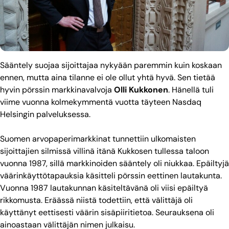
Sääntely suojaa sijoittajaa nykyään paremmin kuin koskaan
ennen, mutta aina tilanne ei ole ollut yhtä hyvä. Sen tietää
hyvin pörssin markkinavalvoja
Olli Kukkonen
. Hänellä tuli
viime vuonna kolmekymmentä vuotta täyteen Nasdaq
Helsingin palveluksessa.
Suomen arvopaperimarkkinat tunnettiin ulkomaisten
sijoittajien silmissä villinä itänä Kukkosen tullessa taloon
vuonna 1987, sillä markkinoiden sääntely oli niukkaa. Epäiltyjä
väärinkäyttötapauksia käsitteli pörssin eettinen lautakunta.
Vuonna 1987 lautakunnan käsiteltävänä oli viisi epäiltyä
rikkomusta. Eräässä niistä todettiin, että välittäjä oli
käyttänyt eettisesti väärin sisäpiiritietoa. Seurauksena oli
ainoastaan välittäjän nimen julkaisu.