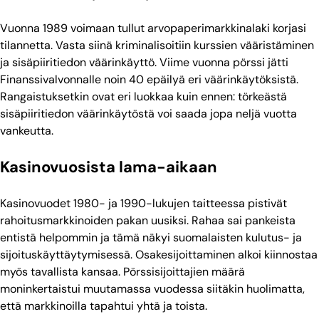
Vuonna 1989 voimaan tullut arvopaperimarkkinalaki korjasi
tilannetta. Vasta siinä kriminalisoitiin kurssien vääristäminen
ja sisäpiiritiedon väärinkäyttö. Viime vuonna pörssi jätti
Finanssivalvonnalle noin 40 epäilyä eri väärinkäytöksistä.
Rangaistuksetkin ovat eri luokkaa kuin ennen: törkeästä
sisäpiiritiedon väärinkäytöstä voi saada jopa neljä vuotta
vankeutta.
Kasinovuosista lama-aikaan
Kasinovuodet 1980- ja 1990-lukujen taitteessa pistivät
rahoitusmarkkinoiden pakan uusiksi. Rahaa sai pankeista
entistä helpommin ja tämä näkyi suomalaisten kulutus- ja
sijoituskäyttäytymisessä. Osakesijoittaminen alkoi kiinnostaa
myös tavallista kansaa. Pörssisijoittajien määrä
moninkertaistui muutamassa vuodessa siitäkin huolimatta,
että markkinoilla tapahtui yhtä ja toista.