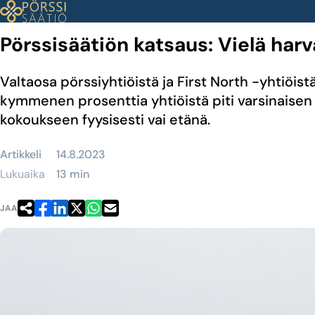
Siirry
sisältöön
Pörssisäätiön katsaus: Vielä harv
Valtaosa pörssiyhtiöistä ja First North -yhtiöi
kymmenen prosenttia yhtiöistä piti varsinaisen 
kokoukseen fyysisesti vai etänä.
Artikkeli
14.8.2023
Lukuaika
13 min
JAA