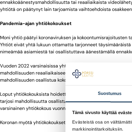
ennakkoäänestysmahdollisuutta tai reaaliaikaista videolähety
yhtiötä on päätynyt lain tarjoamista vaihtoehdoista osakkee
Pandemia-ajan yhtiökokoukset
Moni yhtiö päätyi koronaviruksen ja kokoontumisrajoitusten 
Yhtiöt eivät yhtä lukuun ottamatta tarjonneet täysimääräistä 
nimeämää asiamiestä tai osallistuttava äänestämällä ennakk
Vuoden 2022 varsinaisissa yhtiökokouksissa pörssiyhtiöistä va
mahdollisuuden reaaliaikaiseen etäosallistumiseen. First North
mahdollisuuden osallistua kokoukseen reaaliaikaisella etäyht
Suostumus
Loput yhtiökokouksista hoidettiin niin kutsuttuina kirjekokouk
tarjosi mahdollisuutta osallistua yhtiön nimeämän asiamiehen
varsinainen yhtiökokous vuonna 2022. Pörssiyhtiöistä noin 86 
Tämä sivusto käyttää eväste
Koronan myötä yhtiökokoukset eivät kokeneet digiloikkaa, mut
Evästeistä osa on välttämättö
markkinointitarkoituksiin.