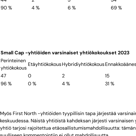
90 %
4 %
6 %
69 %
Small Cap -yhtiöiden varsinaiset yhtiökokoukset 2023
Perinteinen
Etäyhtiökokous
Hybridiyhtiökokous
Ennakkoääne
yhtiökokous
47
0
2
15
96 %
0 %
4 %
31 %
Myös First North -yhtiöiden tyypillisin tapa järjestää varsina
keskuudessa. Näistä yhtiöistä kahdeksan järjesti varsinaisen 
yhtiö tarjosi rajoitettua etäosallistumismahdollisuutta: täm
suulliseen kommentointiin ei ollut mahdollisuutta.