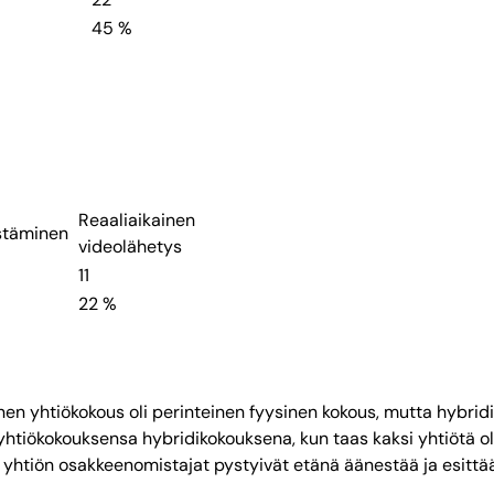
45 %
Reaaliaikainen
stäminen
videolähetys
11
22 %
inen yhtiökokous oli perinteinen fyysinen kokous, mutta hybridi
yhtiökokouksensa hybridikokouksena, kun taas kaksi yhtiötä oli
än yhtiön osakkeenomistajat pystyivät etänä äänestää ja esit