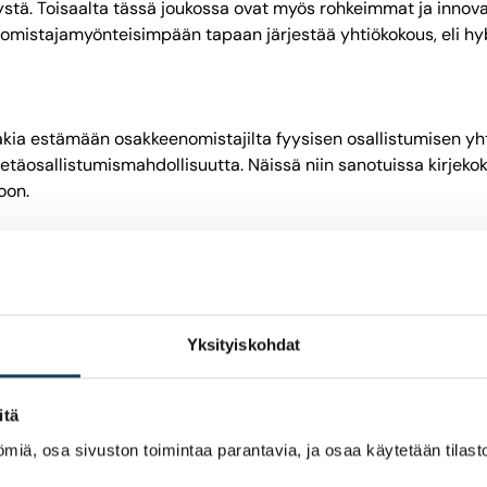
stä. Toisaalta tässä joukossa ovat myös rohkeimmat ja innovat
nomistajamyönteisimpään tapaan järjestää yhtiökokous, eli hy
takia estämään osakkeenomistajilta fyysisen osallistumisen 
etäosallistumismahdollisuutta. Näissä niin sanotuissa kirjeko
oon.
in 14 prosenttia salli henkilökohtaisen osallistumisen yhtiöko
 -yhtiöistä vain 18 prosenttia salli henkilökohtaisen osallistu
eydellä.
Yksityiskohdat
sina ilman osakkeenomistajien reaaliaikaista osallistumismahdo
 kautta, mutta osallistumismahdollisuus pelkällä ennakkoääne
prosenttia ja First North -yhtiöistä noin 80 prosenttia tarjo
itä
ta positiivista oli kuitenkin ennakkoäänestämisen yleistymine
miä, osa sivuston toimintaa parantavia, ja osaa käytetään tilastoi