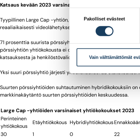
Katsaus kevään 2023 varsinaisiin yhtiökokouksiin
Suostumuksen
Pakolliset evästeet
valinta
Tyypillinen Large Cap -yhtiön, eli suuren pörssiyhtiön yhtiök
reaaliaikaisesti videolähetyksellä ja ennakkoäänestysmahdoll
71 prosenttia suurista pörssiyhtiöistä tarjosi mahdollisuud
pörssiyhtiön yhtiökokousta ei ollut mahdollista seurata reaalia
katsauksesta ja henkilöstövaliokunnan puheenjohtajan esityk
Vain välttämättömät ev
Yksi suuri pörssiyhtiö järjesti yhtiökokouksensa etäkokouksena
Suurten pörssiyhtiöiden suhtautuminen hybridikokouksiin on o
markkinakäytäntö suurten pörssiyhtiöiden keskuudessa.
Large Cap -yhtiöiden varsinaiset yhtiökokoukset 2023
Perinteinen
Etäyhtiökokous
Hybridiyhtiökokous
Ennakkoää
yhtiökokous
30
1
0
22