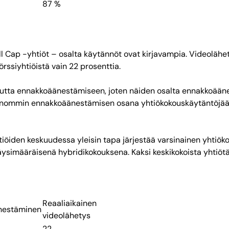
87 %
ll Cap -yhtiöt – osalta käytännöt ovat kirjavampia. Videoläh
örssiyhtiöistä vain 22 prosenttia.
isuutta ennakkoäänestämiseen, joten näiden osalta ennakkoään
nommin ennakkoäänestämisen osana yhtiökokouskäytäntöjään, s
tiöiden keskuudessa yleisin tapa järjestää varsinainen yhtiöko
äysimääräisenä hybridikokouksena. Kaksi keskikokoista yhtiötä
Reaaliaikainen
nestäminen
videolähetys
22