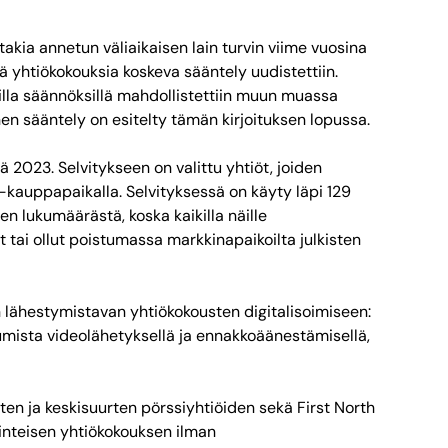
kia annetun väliaikaisen lain turvin viime vuosina
ä yhtiökokouksia koskeva sääntely uudistettiin.
illa säännöksillä mahdollistettiin muun muassa
en sääntely on esitelty tämän kirjoituksen lopussa.
 2023. Selvitykseen on valittu yhtiöt, joiden
-kauppapaikalla. Selvityksessä on käyty läpi 129
en lukumäärästä, koska kaikilla näille
t tai ollut poistumassa markkinapaikoilta julkisten
en lähestymistavan yhtiökokousten digitalisoimiseen:
tumista videolähetyksellä ja ennakkoäänestämisellä,
ten ja keskisuurten pörssiyhtiöiden sekä First North
rinteisen yhtiökokouksen ilman