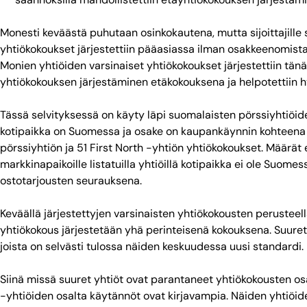
Monesti keväästä puhutaan osinkokautena, mutta sijoittajille 
yhtiökokoukset järjestettiin pääasiassa ilman osakkeenomista
Monien yhtiöiden varsinaiset yhtiökokoukset järjestettiin tä
yhtiökokouksen järjestäminen etäkokouksena ja helpotettiin h
Tässä selvityksessä on käyty läpi suomalaisten pörssiyhtiöiden
kotipaikka on Suomessa ja osake on kaupankäynnin kohteena j
pörssiyhtiön ja 51 First North -yhtiön yhtiökokoukset. Määrät 
markkinapaikoille listatuilla yhtiöillä kotipaikka ei ole Suom
ostotarjousten seurauksena.
Keväällä järjestettyjen varsinaisten yhtiökokousten perusteell
yhtiökokous järjestetään yhä perinteisenä kokouksena. Suuret 
joista on selvästi tulossa näiden keskuudessa uusi standardi.
Siinä missä suuret yhtiöt ovat parantaneet yhtiökokousten osa
-yhtiöiden osalta käytännöt ovat kirjavampia. Näiden yhtiöiden