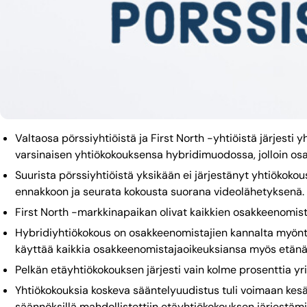
Valtaosa pörssiyhtiöistä ja First North -yhtiöistä järjest
varsinaisen yhtiökokouksensa hybridimuodossa, jolloin osak
Suurista pörssiyhtiöistä yksikään ei järjestänyt yhtiökoko
ennakkoon ja seurata kokousta suorana videolähetyksenä.
First North -markkinapaikan olivat kaikkien osakkeenomist
Hybridiyhtiökokous on osakkeenomistajien kannalta myöntei
käyttää kaikkia osakkeenomistajaoikeuksiansa myös etänä
Pelkän etäyhtiökokouksen järjesti vain kolme prosenttia yr
Yhtiökokouksia koskeva sääntelyuudistus tuli voimaan kesäl
säännöksillä mahdollistettiin etäyhtiökokouksen järjestämi