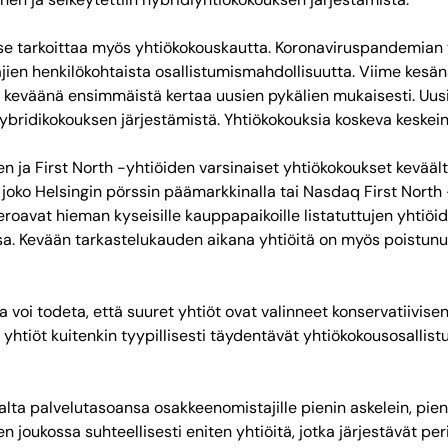
se tarkoittaa myös yhtiökokouskautta. Koronaviruspandemian ta
jien henkilökohtaista osallistumismahdollisuutta. Viime kesän
nä keväänä ensimmäistä kertaa uusien pykälien mukaisesti. Uus
ybridikokouksen järjestämistä. Yhtiökokouksia koskeva keskein
 ja First North -yhtiöiden varsinaiset yhtiökokoukset keväältä
oko Helsingin pörssin päämarkkinalla tai Nasdaq First North 
eroavat hieman kyseisille kauppapaikoille listatuttujen yhtiöid
essa. Kevään tarkastelukauden aikana yhtiöitä on myös poistunu
a voi todeta, että suuret yhtiöt ovat valinneet konservatiivis
yhtiöt kuitenkin tyypillisesti täydentävät yhtiökokousosallis
lta palvelutasoansa osakkeenomistajille pienin askelein, pien
 joukossa suhteellisesti eniten yhtiöitä, jotka järjestävät pe