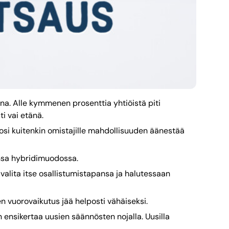
ena. Alle kymmenen prosenttia yhtiöistä piti
i vai etänä.
josi kuitenkin omistajille mahdollisuuden äänestää
ensa hybridimuodossa.
valita itse osallistumistapansa ja halutessaan
en vuorovaikutus jää helposti vähäiseksi.
 ensikertaa uusien säännösten nojalla. Uusilla