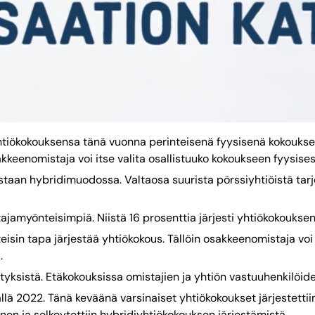
i yhtiökokouksensa tänä vuonna perinteisenä fyysisenä kokouks
keenomistaja voi itse valita osallistuuko kokoukseen fyysisest
ustaan hybridimuodossa. Valtaosa suurista pörssiyhtiöistä tar
ajamyönteisimpiä. Niistä 16 prosenttia järjesti yhtiökokouks
sin tapa järjestää yhtiökokous. Tällöin osakkeenomistaja voi 
.
ityksistä. Etäkokouksissa omistajien ja yhtiön vastuuhenkilöid
lä 2022. Tänä keväänä varsinaiset yhtiökokoukset järjestettiin
nen ja selkeytettiin hybridiyhtiökokouksen järjestämistä.