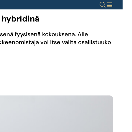
Haku
Valikko
 hybridinä
eisenä fyysisenä kokouksena. Alle
eenomistaja voi itse valita osallistuuko