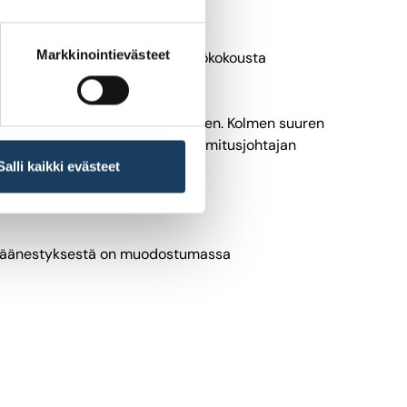
Markkinointievästeet
ty mahdollisuudella seurata yhtiökokousta
uden videolähetyksen seuraamiseen. Kolmen suuren
en verkkosivuilleen tallenteen toimitusjohtajan
Salli kaikki evästeet
nakkoäänestyksestä on muodostumassa