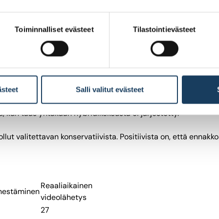
Toiminnalliset evästeet
Tilastointievästeet
okous oli perinteinen fyysinen yhtiökokous, jota oli täydennet
isuudella.
en ennakkoäänestämiseen ja 87 prosenttia tarjosi mahdollisu
ikaisesti videolähetyksellä, mutta yksi näistä lisäsi jälkikäte
sestä.
ästeet
Salli valitut evästeet
, kun taas yhtäkään hybridikokousta ei järjestetty.
llut valitettavan konservatiivista. Positiivista on, että en
Reaaliaikainen
nestäminen
videolähetys
27