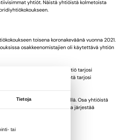
iivisimmat yhtiöt. Näistä yhtiöistä kolmetoista
bridiyhtiökokoukseen.
yhtiökokoukseen toisena koronakeväänä vuonna 2021.
kouksissa osakkeenomistajien oli käytettävä yhtiön
koukseen ja yksi Small Cap -yhtiö tarjosi
misen kokoukseen ja kaksi yhtiötä tarjosi
Tietoja
llisuutta etänä tai paikan päällä. Osa yhtiöistä
styksellä oli tavanomaisin tapa järjestää
si ennakkoäänestämistä.
n.
nti- tai