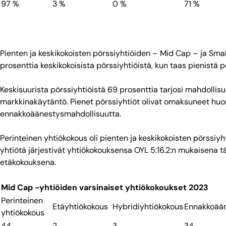
97 %
3 %
0 %
71 %
Pienten ja keskikokoisten pörssiyhtiöiden – Mid Cap – ja Sma
prosenttia keskikokoisista pörssiyhtiöistä, kun taas pienistä p
Keskisuurista pörssiyhtiöistä 69 prosenttia tarjosi mahdoll
markkinakäytäntö. Pienet pörssiyhtiöt olivat omaksuneet huo
ennakkoäänestysmahdollisuutta.
Perinteinen yhtiökokous oli pienten ja keskikokoisten pörssiyh
yhtiötä järjestivät yhtiökokouksensa OYL 5:16.2:n mukaisena t
etäkokouksena.
Mid Cap -yhtiöiden varsinaiset yhtiökokoukset 2023
Perinteinen
Etäyhtiökokous
Hybridiyhtiökokous
Ennakkoää
yhtiökokous
44
2
3
34