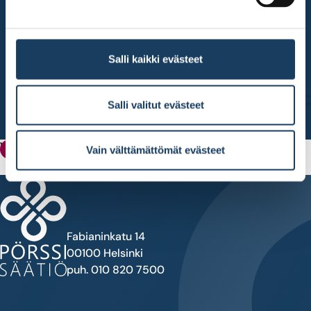
Salli kaikki evästeet
Salli valitut evästeet
Valtio-omistus 2030
Valtio-omistus
Vain välttämättömät evästeet
Fabianinkatu 14
00100 Helsinki
puh. 010 820 7500