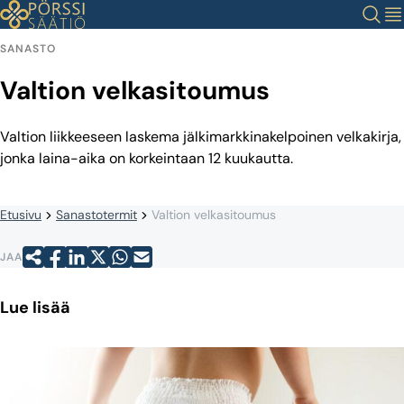
Siirry
Haku
Val
sisältöön
SANASTO
Valtion velkasitoumus
Valtion liikkeeseen laskema jälkimarkkinakelpoinen velkakirja,
jonka laina-aika on korkeintaan 12 kuukautta.
Etusivu
Sanastotermit
Valtion velkasitoumus
JAA
Lue lisää