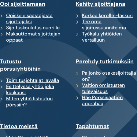
Opi sijoittamaan
Kehity sijoittajana
Opiskele säästäjästä
Korkoa korolle -laskuri
sijoittajaksi
Tee oma
Sijoituskoulutus nuorille
sijoitussuunnitelma
Maksuttomat sijoittajan
Työkalu yhtiöiden
oppaat
vertailuun
Tutustu
Perehdy tutkimuksiin
pörssiyhtiöihin
Paljonko osakesijoittajia
on?
Toimitusjohtajat lavalla
Valtion omistusten
Esittelyssä yhtiö joka
tulevaisuus
kuukausi
Hae Pörssisäätiön
Miten yhtiö listautuu
apurahaa
pörssiin?
Tietoa meistä
Tapahtumat