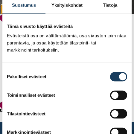
Suostumus
Yksityiskohdat
Tietoja
Osakesäästötili – yleiset kysymykset ja vastaukset
Osakesäästötili
Tämä sivusto käyttää evästeitä
Evästeistä osa on välttämättömiä, osa sivuston toimintaa
parantavia, ja osaa käytetään tilastointi- tai
markkinointitarkoituksiin.
Suostumuksen
Pakolliset evästeet
valinta
Toiminnalliset evästeet
Sijoittamisesta on tullut suomalaisten arkea – Tutkimus murtaa
Tiedote
myytin säästötilikansasta
Tilastointievästeet
Markkinointievästeet