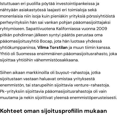
Istuttuaan eri puolilla pöytää investointipankeissa ja
nähtyään asiakastyössä laajasti eri toimialoja sekä
monenlaisia niin isoja kuin pieniäkin yrityksiä pörssiyhtiöistä
perheyrityksiin hän sai vankan pohjan pääomasijoittajaksi
ryhtymiseen. Sapattivuotena Kaliforniassa vuonna 2009
pitkän pohdinnan jälkeen syntyi päätös perustaa oma
pääomasijoitusyhtiö Bocap, jota hän luotsaa yhdessä
yhtiökumppaninsa,
Vilma Torstilan
ja muun tiimin kanssa.
Yhtiö oli Suomessa ensimmäinen pääomasijoitusrahasto, joka
sijoittaa yhtiöihin vähemmistöosakkaana.
Siihen aikaan markkinoilla oli buyout-rahastoja, jotka
sijoitustaan vastaan haluavat omistaa yrityksestä
enemmistön, tai starupeihin sijoittavia venture-rahastoja.
Pk-yrityksiin sijoittavia pääomasijoitusrahastoja oli vain
muutama ja nekin sijoittivat yleensä enemmistöperusteisesti.
Kohteet oman sijoitusprofiilin mukaan