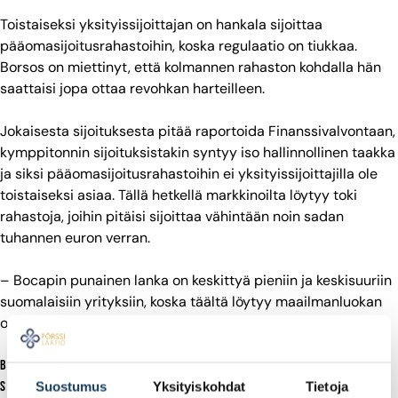
Toistaiseksi yksityissijoittajan on hankala sijoittaa
pääomasijoitusrahastoihin, koska regulaatio on tiukkaa.
Borsos on miettinyt, että kolmannen rahaston kohdalla hän
saattaisi jopa ottaa revohkan harteilleen.
Jokaisesta sijoituksesta pitää raportoida Finanssivalvontaan,
kymppitonnin sijoituksistakin syntyy iso hallinnollinen taakka
ja siksi pääomasijoitusrahastoihin ei yksityissijoittajilla ole
toistaiseksi asiaa. Tällä hetkellä markkinoilta löytyy toki
rahastoja, joihin pitäisi sijoittaa vähintään noin sadan
tuhannen euron verran.
– Bocapin punainen lanka on keskittyä pieniin ja keskisuuriin
suomalaisiin yrityksiin, koska täältä löytyy maailmanluokan
osaajia.
Borsos kehottaa yksityissijoittajia olemaan tarkkana, mihin
sijoittaa ja selvittämään, mikä on oma sijoitusprofiili.
Suostumus
Yksityiskohdat
Tietoja