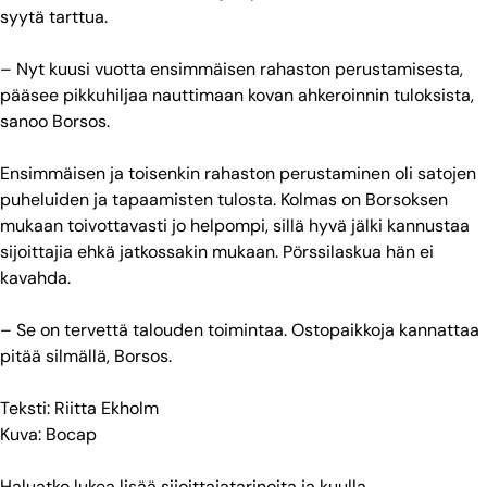
syytä tarttua.
– Nyt kuusi vuotta ensimmäisen rahaston perustamisesta,
pääsee pikkuhiljaa nauttimaan kovan ahkeroinnin tuloksista,
sanoo Borsos.
Ensimmäisen ja toisenkin rahaston perustaminen oli satojen
puheluiden ja tapaamisten tulosta. Kolmas on Borsoksen
mukaan toivottavasti jo helpompi, sillä hyvä jälki kannustaa
sijoittajia ehkä jatkossakin mukaan. Pörssilaskua hän ei
kavahda.
– Se on tervettä talouden toimintaa. Ostopaikkoja kannattaa
pitää silmällä, Borsos.
Teksti: Riitta Ekholm
Kuva: Bocap
Haluatko lukea lisää sijoittajatarinoita ja kuulla