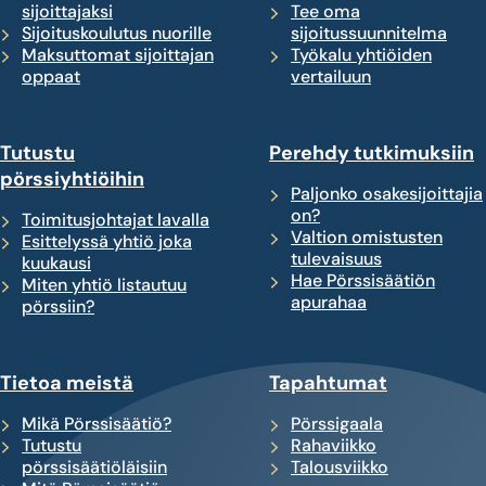
sijoittajaksi
Tee oma
Sijoituskoulutus nuorille
sijoitussuunnitelma
Maksuttomat sijoittajan
Työkalu yhtiöiden
oppaat
vertailuun
Tutustu
Perehdy tutkimuksiin
pörssiyhtiöihin
Paljonko osakesijoittajia
on?
Toimitusjohtajat lavalla
Valtion omistusten
Esittelyssä yhtiö joka
tulevaisuus
kuukausi
Hae Pörssisäätiön
Miten yhtiö listautuu
apurahaa
pörssiin?
Tietoa meistä
Tapahtumat
Mikä Pörssisäätiö?
Pörssigaala
Tutustu
Rahaviikko
pörssisäätiöläisiin
Talousviikko