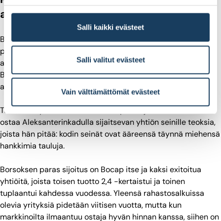
asuntoja, taidetta
Salli kaikki evästeet
Borsos on sijoittajana hajauttaja. Oma
pääomasijoitusrahasto ja kohdeyhtiöt ovat päivätyö eikä
Salli valitut evästeet
aikaa ole juuri laitettavaksi muihin kohteisiin. Silti hänellä on
Bocapin sijoitusten lisäksi enkelisijoituksia ja muutamia
asuntosijoituksia.
Vain välttämättömät evästeet
Taidetta myös, mutta niitä hän ei pidä sijoituksina, vaan
ostaa Aleksanterinkadulla sijaitsevan yhtiön seinille teoksia,
joista hän pitää: kodin seinät ovat ääreensä täynnä miehensä
hankkimia tauluja.
Borsoksen paras sijoitus on Bocap itse ja kaksi exitoitua
yhtiöitä, joista toisen tuotto 2,4 -kertaistui ja toinen
tuplaantui kahdessa vuodessa. Yleensä rahastosalkuissa
olevia yrityksiä pidetään viitisen vuotta, mutta kun
markkinoilta ilmaantuu ostaja hyvän hinnan kanssa, siihen on