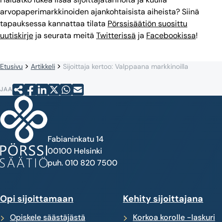
arvopaperimarkkinoiden ajankohtaisista aiheista? Siinä
tapauksessa kannattaa tilata
Pörssisäätiön suosittu
uutiskirje
ja seurata meitä
Twitterissä
ja
Facebookissa
!
Etusivu
Artikkeli
Sijoittaja kertoo: Valppaana markkinoilla
JAA
Fabianinkatu 14
00100 Helsinki
puh. 010 820 7500
Opi sijoittamaan
Kehity sijoittajana
Opiskele säästäjästä
Korkoa korolle -laskuri