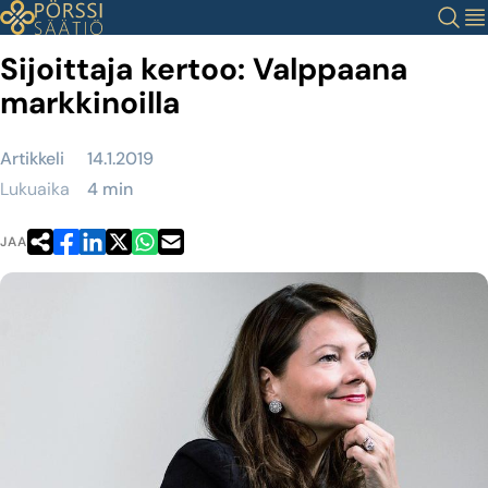
Siirry
Haku
Val
sisältöön
Sijoittaja kertoo: Valppaana
markkinoilla
Artikkeli
14.1.2019
Lukuaika
4 min
JAA