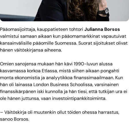
Pääomasijoittaja, kauppatieteen tohtori
Julianna Borsos
valmistui samaan aikaan kun pääomamarkkinat vapautuivat
kansainvälisille pääomille Suomessa. Suorat sijoitukset olivat
hänen väitöskirjansa aiheena.
Omien sanojensa mukaan hän kävi 1990-luvun alussa
kasvamassa korkoa Etlassa, mistä siihen aikaan pongahti
monta ekonomistia ja analyytikkoa finanssimaailmaan. Kun
hän oli lainassa London Business Schoolissa, varsinainen
finanssikärpänen iski kunnolla ja hän tiesi, että tutkijan ura ei
ole hänen juttunsa, vaan investointipankkitoiminta.
– Väitöskirja oli muutenkin ollut töiden ohessa harrastus,
sanoo Borsos.