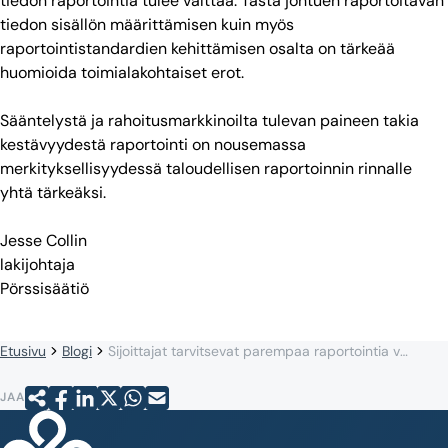
tiedon raportointia tulee välttää. Tästä johtuen raportoitavan
tiedon sisällön määrittämisen kuin myös
raportointistandardien kehittämisen osalta on tärkeää
huomioida toimialakohtaiset erot.
Sääntelystä ja rahoitusmarkkinoilta tulevan paineen takia
kestävyydestä raportointi on nousemassa
merkityksellisyydessä taloudellisen raportoinnin rinnalle
yhtä tärkeäksi.
Jesse Collin
lakijohtaja
Pörssisäätiö
Etusivu
Blogi
Sijoittajat tarvitsevat parempaa raportointia vastuullisuudesta
JAA