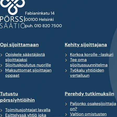
Fabianinkatu 14
00100 Helsinki
puh. 010 820 7500
Opi sijoittamaan
Kehity sijoittajana
Opiskele säästäjästä
Korkoa korolle -laskuri
sijoittajaksi
Tee oma
Sijoituskoulutus nuorille
sijoitussuunnitelma
Maksuttomat sijoittajan
Työkalu yhtiöiden
oppaat
vertailuun
Tutustu
Perehdy tutkimuksiin
pörssiyhtiöihin
Paljonko osakesijoittajia
on?
Toimitusjohtajat lavalla
Valtion omistusten
Esittelyssä yhtiö joka