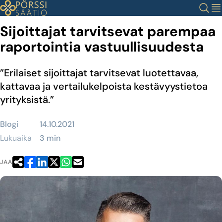
Siirry
Haku
Val
sisältöön
Sijoittajat tarvitsevat parempaa
raportointia vastuullisuudesta
”Erilaiset sijoittajat tarvitsevat luotettavaa,
kattavaa ja vertailukelpoista kestävyystietoa
yrityksistä.”
Blogi
14.10.2021
Lukuaika
3 min
JAA