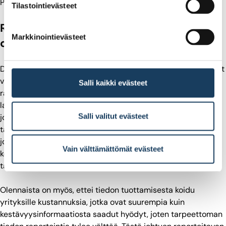
Pörssisäätiö antoi direktiiviehdotuksesta
lausunnon
.
Tilastointievästeet
Raportoitavan kestävyystiedon on oltava
Markkinointievästeet
olennaista ja hyödyllistä
Direktiiviehdotus on aika hyvin laadittu, mutta yksityiskohdat
voivat osoittautua ongelmaksi: valtaosa
Salli kaikki evästeet
raportointivaatimuksista tulee sisältymään myöhemmin
laadittaviin niin kutsuttuihin teknisiin sääntelystandardeihin,
Salli valitut evästeet
joiden tarkemmasta sisällöstä ei ole vielä tietoa. On erittäin
tärkeää, että myös tulevat tekniset sääntelystandardit
johtavat tasapainoiseen lopputulokseen. Raportoitavan
Vain välttämättömät evästeet
kestävyystiedon on oltava tietoa hyödyntävien tahojen
tarpeiden kannalta olennaista ja hyödyllistä.
Olennaista on myös, ettei tiedon tuottamisesta koidu
yrityksille kustannuksia, jotka ovat suurempia kuin
kestävyysinformaatiosta saadut hyödyt, joten tarpeettoman