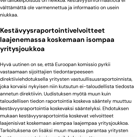
vertailukelpoisuus on heikkoa. Kestävyysinformaatiota ei
välttämättä ole varmennettua ja informaatio on usein
niukkaa.
Kestävyysraportointivelvoitteet
laajenemassa koskemaan isompaa
yritysjoukkoa
Hyvä uutinen on se, että Euroopan komissio pyrkii
vastaamaan sijoittajien tiedontarpeeseen
direktiiviehdotuksella yritysten vastuullisuusraportoinnista,
joka korvaisi nykyisen niin kutsutun ei-taloudellista tiedosta
annetun direktiivin. Uudistuksen myötä muun kuin
taloudellisen tiedon raportointia koskeva sääntely muuttuu
kestävyysraportointia koskevaksi sääntelyksi. Ehdotuksen
mukaan kestävyysraportointia koskevat velvoitteet
laajenisivat koskemaan aiempaa laajempaa yritysjoukkoa.
Tarkoituksena on lisäksi muun muassa parantaa yritysten