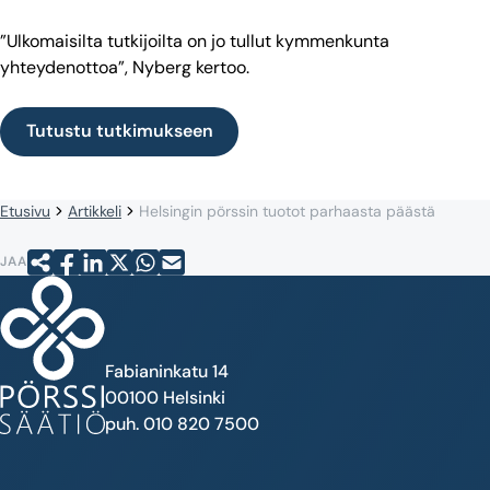
”Ulkomaisilta tutkijoilta on jo tullut kymmenkunta
yhteydenottoa”, Nyberg kertoo.
Tutustu tutkimukseen
Etusivu
Artikkeli
Helsingin pörssin tuotot parhaasta päästä
JAA
Fabianinkatu 14
00100 Helsinki
puh. 010 820 7500