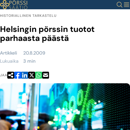
Siirry
Haku
Val
sisältöön
HISTORIALLINEN TARKASTELU
Helsingin pörssin tuotot
parhaasta päästä
Artikkeli
20.8.2009
Lukuaika
3 min
JAA