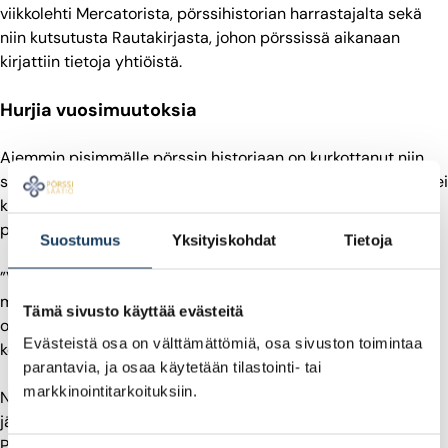
viikkolehti Mercatorista, pörssihistorian harrastajalta sekä
niin kutsutusta Rautakirjasta, johon pörssissä aikanaan
kirjattiin tietoja yhtiöistä.
Hurjia vuosimuutoksia
Aiemmin pisimmälle pörssin historiaan on kurkottanut niin
sanottu SYP/Unitas-indeksi, joka alkaa vuodesta 1928. Siinä ei
kuitenkaan ole mukana osinkotuottoja eikä kaikkia
pörssiyhtiöitä.
Suostumus
Yksityiskohdat
Tietoja
”Vertasimme uusia tietoja Unitas-indeksiin, ja ne kulkevat
miltei käsi kädessä. Unitas-indeksissä ei ole mukana
Tämä sivusto käyttää evästeitä
osinkotuottoja, joten tuottotaso on meidän indeksissä
Evästeistä osa on välttämättömiä, osa sivuston toimintaa
korkeammalla”, kuvailee Nyberg.
parantavia, ja osaa käytetään tilastointi- tai
markkinointitarkoituksiin.
Nybergin ja Vaihekosken indeksi ulottuu vuoteen 1969, jonka
jälkeiselle ajalle on olemassa muita luotettavia indeksejä.
Pörssi itse on julkaissut kaikkien osakkeiden hinta- ja