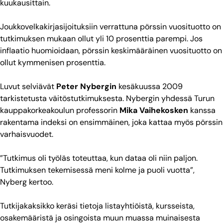
kuukausittain.
Joukkovelkakirjasijoituksiin verrattuna pörssin vuosituotto on
tutkimuksen mukaan ollut yli 10 prosenttia parempi. Jos
inflaatio huomioidaan, pörssin keskimääräinen vuosituotto on
ollut kymmenisen prosenttia.
Luvut selviävät
Peter Nybergin
kesäkuussa 2009
tarkistetusta väitöstutkimuksesta. Nybergin yhdessä Turun
kauppakorkeakoulun professorin
Mika Vaihekosken
kanssa
rakentama indeksi on ensimmäinen, joka kattaa myös pörssin
varhaisvuodet.
”Tutkimus oli työläs toteuttaa, kun dataa oli niin paljon.
Tutkimuksen tekemisessä meni kolme ja puoli vuotta”,
Nyberg kertoo.
Tutkijakaksikko keräsi tietoja listayhtiöistä, kursseista,
osakemääristä ja osingoista muun muassa muinaisesta