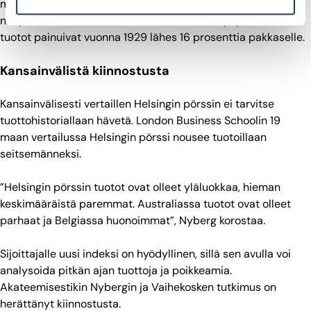
maailmallakin koettuihin kurssiromahduksiin. Helsingissäkin
näkyi esimerkiksi 1930-luvun lamaa edeltänyt paniikki, sillä
tuotot painuivat vuonna 1929 lähes 16 prosenttia pakkaselle.
Kansainvälistä kiinnostusta
Kansainvälisesti vertaillen Helsingin pörssin ei tarvitse
tuottohistoriallaan hävetä. London Business Schoolin 19
maan vertailussa Helsingin pörssi nousee tuotoillaan
seitsemänneksi.
”Helsingin pörssin tuotot ovat olleet yläluokkaa, hieman
keskimääräistä paremmat. Australiassa tuotot ovat olleet
parhaat ja Belgiassa huonoimmat”, Nyberg korostaa.
Sijoittajalle uusi indeksi on hyödyllinen, sillä sen avulla voi
analysoida pitkän ajan tuottoja ja poikkeamia.
Akateemisestikin Nybergin ja Vaihekosken tutkimus on
herättänyt kiinnostusta.