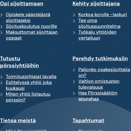
Opi sijoittamaan
Kehity sijoittajana
Opiskele säästäjästä
Korkoa korolle -laskuri
sijoittajaksi
Tee oma
Sijoituskoulutus nuorille
sijoitussuunnitelma
Maksuttomat sijoittajan
Työkalu yhtiöiden
oppaat
vertailuun
Tutustu
Perehdy tutkimuksiin
pörssiyhtiöihin
Paljonko osakesijoittajia
on?
Toimitusjohtajat lavalla
Valtion omistusten
Esittelyssä yhtiö joka
tulevaisuus
kuukausi
Hae Pörssisäätiön
Miten yhtiö listautuu
apurahaa
pörssiin?
Tietoa meistä
Tapahtumat