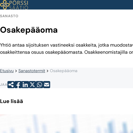
Siirry
sisältöön
SANASTO
Osakepääoma
Yhtiö antaa sijoituksen vastineeksi osakkeita, jotka muodost
osakkeittensa osuus osakepääomasta. Osakkeenomistajilla on
Etusivu
Sanastotermit
Osakepääoma
JAA
Lue lisää