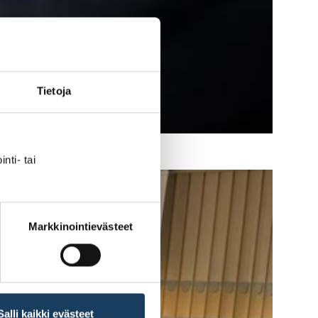
Tietoja
nti- tai
Markkinointievästeet
Salli kaikki evästeet