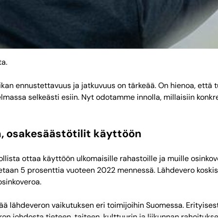
ta.
tiikan ennustettavuus ja jatkuvuus on tärkeää. On hienoa, että 
elmassa selkeästi esiin. Nyt odotamme innolla, millaisiin konkr
, osakesäästötilit käyttöön
llista ottaa käyttöön ulkomaisille rahastoille ja muille osinkov
an 5 prosenttia vuoteen 2022 mennessä. Lähdevero koskisi lähin
osinkoveroa.
tää lähdeveron vaikutuksen eri toimijoihin Suomessa. Erityisest
 johdosta tieteen, taiteen, kulttuurin ja liikunnan rahoitukse