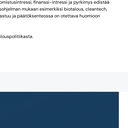
omistusintressi, finanssi-intressi ja pyrkimys edistää
itusohjelman mukaan esimerkiksi biotalous, cleantech,
avastuu ja päätöksenteossa on otettava huomioon
louspolitiikasta.