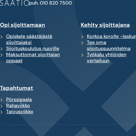
puh. 010 820 7500
Opi sijoittamaan
Kehity sijoittajana
Opiskele säästäjästä
Korkoa korolle -laskur
sijoittajaksi
Tee oma
Sijoituskoulutus nuorille
sijoitussuunnitelma
Maksuttomat sijoittajan
Työkalu yhtiöiden
oppaat
vertailuun
Tapahtumat
Pörssigaala
Rahaviikko
Talousviikko