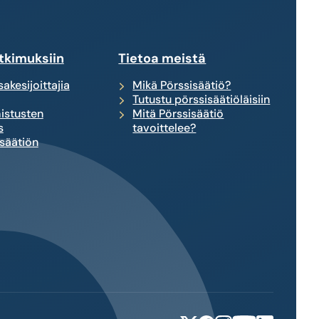
tkimuksiin
Tietoa meistä
akesijoittajia
Mikä Pörssisäätiö?
Tutustu pörssisäätiöläisiin
istusten
Mitä Pörssisäätiö
s
tavoittelee?
säätiön