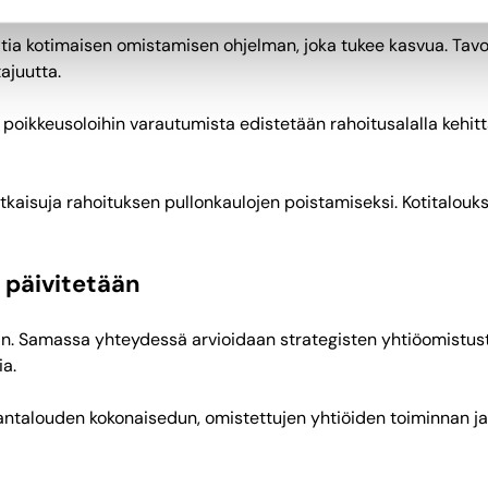
laatia kotimaisen omistamisen ohjelman, joka tukee kasvua. Ta
ajuutta.
 ja poikkeusoloihin varautumista edistetään rahoitusalalla kehit
tkaisuja rahoituksen pullonkaulojen poistamiseksi. Kotitalouk
 päivitetään
ään. Samassa yhteydessä arvioidaan strategisten yhtiöomistu
a.
santalouden kokonaisedun, omistettujen yhtiöiden toiminnan j