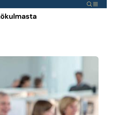
Haku
Valikko
kökulmasta