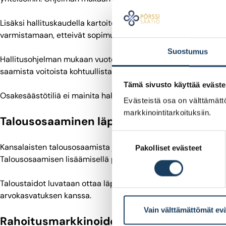
Lisäksi hallituskaudella kartoitetaan Suomen verosopimukset 
varmistamaan, etteivät sopimukset rajoita lähdeveron sovelt
Suostumus
Hallitusohjelman mukaan vuoteen 2022 mennessä selvitetään l
saamista voitoista kohtuullista veroa.
Tämä sivusto käyttää eväste
Osakesäästötiliä ei mainita hallitusohjelmassa, eli tilit tulev
Evästeistä osa on välttämättö
markkinointitarkoituksiin.
Talousosaaminen läpileikkaavaksi teemaks
Suostumuksen
Kansalaisten talousosaamista ja talouden hallintaa kehitetää
Pakolliset evästeet
valinta
Talousosaamisen lisäämisellä pyritään muun muassa ennalt
Taloustaidot luvataan ottaa läpileikkaavaksi teemaksi eri kou
arvokasvatuksen kanssa.
Vain välttämättömät ev
Rahoitusmarkkinoiden toimivuutta ja kot