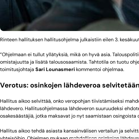
Rinteen hallituksen hallitusohjelma julkaistiin eilen 3. kesäkuu
”Ohjelmaan ei tullut yllätyksiä, mikä on hyvä asia. Talouspoli
omistajuutta ja lisätä talousosaamista. Tahtotila on tuotu ohj
toimitusjohtaja
Sari Lounasmeri
kommentoi ohjelmaa.
Verotus: osinkojen lähdeveroa selvitetään
Hallitus aikoo selvittää, onko veropohjan tiivistämiseksi mahdo
lähdevero. Hallitusohjelmassa lähdeveron suuruudeksi ehdoteta
osakesäästäjiä, jotka maksavat jo nyt saamistaan osingoista 
Hallitus aikoo tehdä asiasta kansainvälisen vertailun ja selvit
yhteisöihin. Ohjelman mukaan mahdollisen osinkojen lähdeveron