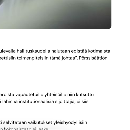
tulevalla hallituskaudella halutaan edistää kotimaista
eettisiin toimenpiteisiin tämä johtaa”, Pörssisäätiön
eroista vapautetuille yhteisöille niin kutsuttu
nä institutionaalisia sijoittajia, ei siis
i selvitetään vaikutukset yleishyödyllisiin
n kokonaistaso ei laske.