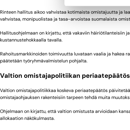
Rinteen hallitus aikoo vahvistaa kotimaista omistajuutta ja 
vahvistaa, monipuolistaa ja tasa-arvoistaa suomalaista omist
Hallitusohjelmaan on kirjattu, että vakaviin häiriötilanteisiin
kustannustehokkaalla tavalla.
Rahoitusmarkkinoiden toimivuutta luvataan vaalia ja hakea ra
päätetään työryhmävalmistelun pohjalta.
Valtion omistajapolitiikan periaatepäätös
Valtion omistajapolitiikkaa koskeva periaatepäätös päivitet
omistajaohjauksen rakenteisiin tarpeen tehdä muita muutoksi
Ohjelmaan on kirjattu, että valtion omistusta arvioidaan kan
allokaation näkökulmasta.