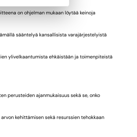
voitteena on ohjelman mukaan löytää keinoja
tämällä sääntelyä kansallisista varajärjestelyistä
sien ylivelkaantumista ehkäistään ja toimenpiteistä
sten perusteiden ajanmukaisuus sekä se, onko
a arvon kehittämisen sekä resurssien tehokkaan