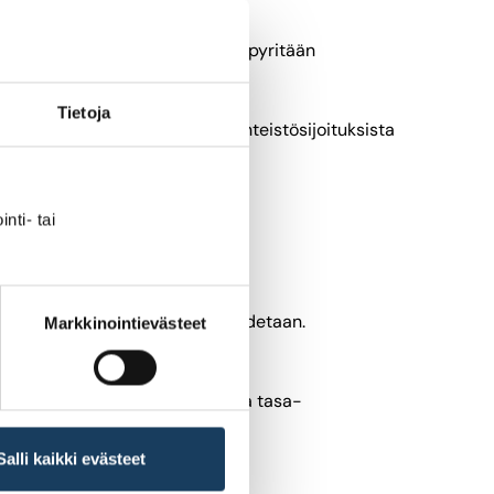
niitä uudelleen neuvoteltaessa pyritään
Tietoja
 verovapaiden yhteisöjen kiinteistösijoituksista
töön 1.1.2020.
nti- tai
annetaan, hallitusohjelmassa todetaan.
Markkinointievästeet
elämätaitojen sekä seksuaali- ja tasa-
Salli kaikki evästeet