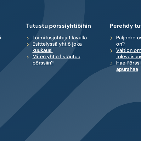
Tutustu pörssiyhtiöihin
Perehdy tu
i
Toimitusjohtajat lavalla
Paljonko os
Esittelyssä yhtiö joka
on?
kuukausi
Valtion om
Miten yhtiö listautuu
tulevaisuu
pörssiin?
Hae Pörssi
apurahaa