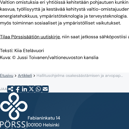
Valtion omistuksia eri yhtiöissä kehitetään pohjautuen kunkin 
kasvua, työllisyyttä ja kestävää kehitystä valtio-omistajuuden
energiatehokkuus, ympäristöteknologia ja terveysteknologia.
myös toiminnan sosiaaliset ja ympäristölliset vaikutukset.
Tilaa Pörssisäätiön uutiskirje
, niin saat jatkossa sähköpostiisi
Teksti: Kiia Etelävuori
Kuva: © Jussi Toivanen/valtioneuvoston kanslia
Etusivu
Artikkeli
Hallitusohjelma osakesäästämisen ja arvopaperimarkkinoiden näkökulmasta
JAA
Fabianinkatu 14
00100 Helsinki