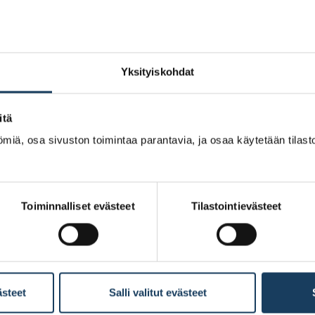
muiden valtioiden kanssa. Hallitusohjelmassa todetaan, että 
amista.
Yksityiskohdat
isäksi mahdollisuudet periä ulkomaisten rahastojen ja muiden
itä
at edellisen hallituksen päätöksen mukaisesti suomalaisten käyt
miä, osa sivuston toimintaa parantavia, ja osaa käytetään tilastoi
i eri koulutusasteilla
n kaikissa ikäryhmissä ja ylivelkaantuneiden avunsaantia par
Toiminnalliset evästeet
Tilastointievästeet
aehkäisemään velkaantumisongelmia.
lutusasteilla yhdessä ilmastokasvatuksen, digitalisaation, työ
ästeet
Salli valitut evästeet
imaista omistajuutta luvataan edistää