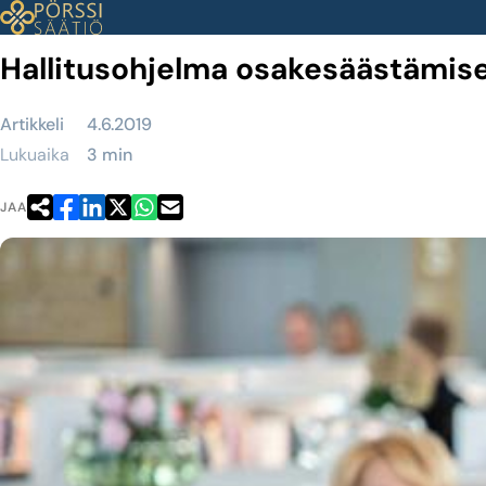
Siirry
sisältöön
Hallitusohjelma osakesäästämis
Artikkeli
4.6.2019
Lukuaika
3 min
JAA