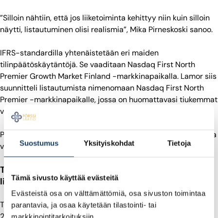
”Silloin nähtiin, että jos liiketoiminta kehittyy niin kuin silloin
näytti, listautuminen olisi realismia”, Mika Pirneskoski sanoo.
IFRS-standardilla yhtenäistetään eri maiden
tilinpäätöskäytäntöjä.
Se vaaditaan Nasdaq First North
Premier Growth Market Finland -markkinapaikalla.
Lamor siis
suunnitteli listautumista nimenomaan Nasdaq First North
Premier -markkinapaikalle, jossa on huomattavasi tiukemmat
vaatimukset kuin Nasdaq First North markkinapaikalla.
Pirneskosken mukaan listautumisprosessiin kannattaa varata
Suostumus
Yksityiskohdat
Tietoja
vuosi, jos sen yhteydessä tehdään IRFS-konversio.
Toinen selkeä askel kohti listautumista: Analyysi
Tämä sivusto käyttää evästeitä
listautumisvalmiudesta
Evästeistä osa on välttämättömiä, osa sivuston toimintaa
Toinen selkeä askel kohti listautumista otettiin tammikuussa
parantavia, ja osaa käytetään tilastointi- tai
2021, kun Lamorissa tehtiin analyysi listautumisvalmiudesta.
markkinointitarkoituksiin.