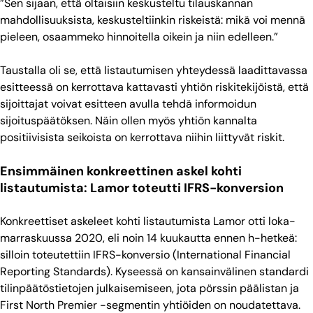
”Sen sijaan, että oltaisiin keskusteltu tilauskannan
mahdollisuuksista, keskusteltiinkin riskeistä: mikä voi mennä
pieleen, osaammeko hinnoitella oikein ja niin edelleen.”
Taustalla oli se, että listautumisen yhteydessä laadittavassa
esitteessä on kerrottava kattavasti yhtiön riskitekijöistä, että
sijoittajat voivat esitteen avulla tehdä informoidun
sijoituspäätöksen. Näin ollen myös yhtiön kannalta
positiivisista seikoista on kerrottava niihin liittyvät riskit.
Ensimmäinen konkreettinen askel kohti
listautumista: Lamor toteutti IFRS-konversion
Konkreettiset askeleet kohti listautumista Lamor otti loka-
marraskuussa 2020, eli noin 14 kuukautta ennen h-hetkeä:
silloin toteutettiin IFRS-konversio (International Financial
Reporting Standards). Kyseessä on kansainvälinen standardi
tilinpäätöstietojen julkaisemiseen, jota pörssin päälistan ja
First North Premier -segmentin yhtiöiden on noudatettava.