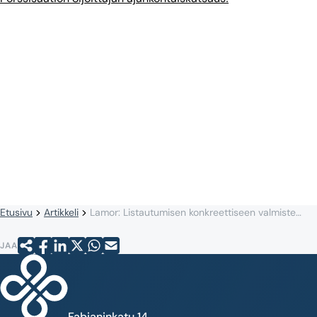
Etusivu
Artikkeli
Lamor: Listautumisen konkreettiseen valmisteluun menee yli vuosi
JAA
Fabianinkatu 14