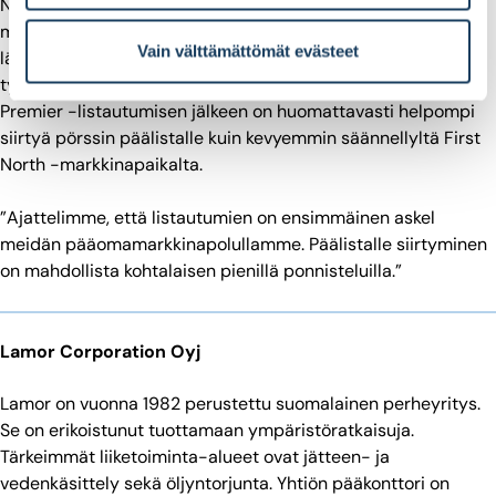
Nasdaq First North Premier Growth Market Finland -
markkinapaikalle listautuminen oli Pirneskosken mukaan
Vain välttämättömät evästeet
lähes yhtä työlästä kuin päälistalle listautuminen. Isoin
työmäärä tuli IFRS-konversiosta, mutta toisaalta First North
Premier -listautumisen jälkeen on huomattavasti helpompi
siirtyä pörssin päälistalle kuin kevyemmin säännellyltä First
North -markkinapaikalta.
”Ajattelimme, että listautumien on ensimmäinen askel
meidän pääomamarkkinapolullamme. Päälistalle siirtyminen
on mahdollista kohtalaisen pienillä ponnisteluilla.”
Lamor Corporation Oyj
Lamor on vuonna 1982 perustettu suomalainen perheyritys.
Se on erikoistunut tuottamaan ympäristöratkaisuja.
Tärkeimmät liiketoiminta-alueet ovat jätteen- ja
vedenkäsittely sekä öljyntorjunta. Yhtiön pääkonttori on