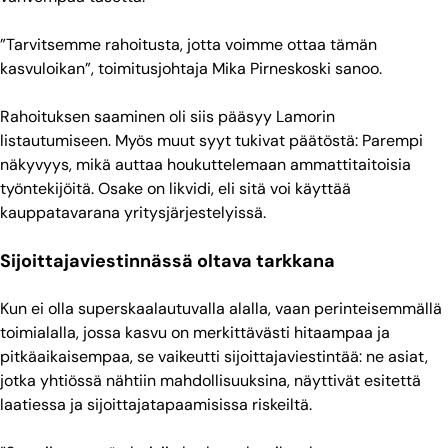
”Tarvitsemme rahoitusta, jotta voimme ottaa tämän
kasvuloikan”, toimitusjohtaja Mika Pirneskoski sanoo.
Rahoituksen saaminen oli siis pääsyy Lamorin
listautumiseen. Myös muut syyt tukivat päätöstä: Parempi
näkyvyys, mikä auttaa houkuttelemaan ammattitaitoisia
työntekijöitä. Osake on likvidi, eli sitä voi käyttää
kauppatavarana yritysjärjestelyissä.
Sijoittajaviestinnässä oltava tarkkana
Kun ei olla superskaalautuvalla alalla, vaan perinteisemmällä
toimialalla, jossa kasvu on merkittävästi hitaampaa ja
pitkäaikaisempaa, se vaikeutti sijoittajaviestintää: ne asiat,
jotka yhtiössä nähtiin mahdollisuuksina, näyttivät esitettä
laatiessa ja sijoittajatapaamisissa riskeiltä.