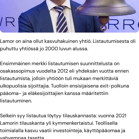
Lamor on aina ollut kasvuhakuinen yhtiö. Listautumisesta oli
puhuttu yhtiössä jo 2000 luvun alussa.
Ensimmäinen merkki listautumisen suunnittelusta on
osakassopimus vuodelta 2012 eli yhdeksän vuotta ennen
listautumista, jolloin yhtiöön tuli mukaan merkittäviä
ulkopuolisia sijoittajia. Tuolloin ensisijaisena exit-polkuna
pääoma- ja eläkesijoittajien kanssa määritettiin
listautuminen.
Selkein syy listautua löytyy tilauskannasta: vuonna 2021
Lamorin tilauskanta yli kymmenkertaistui. Teollisella
toimialalla kasvu vaatii investointeja, käyttöpääomaa ja
vahvempaa tasetta.