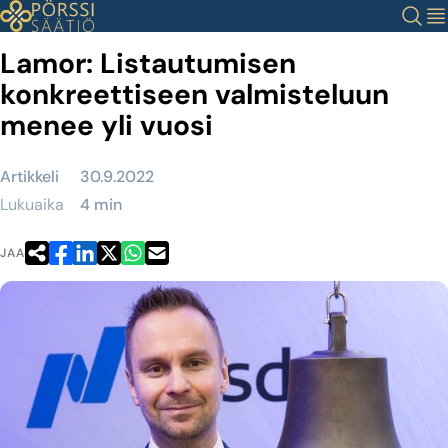
Siirry
Haku
Val
sisältöön
Lamor: Listautumisen
konkreettiseen valmisteluun
menee yli vuosi
Artikkeli
30.9.2022
Lukuaika
4 min
JAA