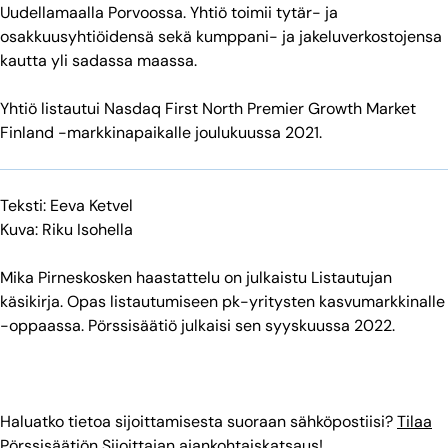
Uudellamaalla Porvoossa. Yhtiö toimii tytär- ja
osakkuusyhtiöidensä sekä kumppani- ja jakeluverkostojensa
kautta yli sadassa maassa.
Yhtiö listautui Nasdaq First North Premier Growth Market
Finland -markkinapaikalle joulukuussa 2021.
Teksti: Eeva Ketvel
Kuva: Riku Isohella
Mika Pirneskosken haastattelu on julkaistu Listautujan
käsikirja. Opas listautumiseen pk-yritysten kasvumarkkinalle
-oppaassa. Pörssisäätiö julkaisi sen syyskuussa 2022.
Haluatko tietoa sijoittamisesta suoraan sähköpostiisi?
Tilaa
Pörssisäätiön Sijoittajan ajankohtaiskatsaus!