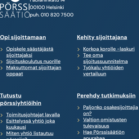
00100 Helsinki
puh. 010 820 7500
Opi sijoittamaan
Kehity sijoittajana
Opiskele säästäjästä
Korkoa korolle -laskuri
sijoittajaksi
Tee oma
Sijoituskoulutus nuorille
sijoitussuunnitelma
Maksuttomat sijoittajan
Työkalu yhtiöiden
oppaat
vertailuun
Tutustu
Perehdy tutkimuksiin
pörssiyhtiöihin
Paljonko osakesijoittajia
on?
Toimitusjohtajat lavalla
Valtion omistusten
Esittelyssä yhtiö joka
tulevaisuus
kuukausi
Hae Pörssisäätiön
Miten yhtiö listautuu
apurahaa