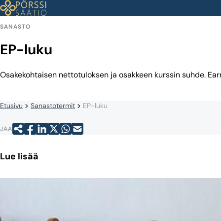
Siirry
sisältöön
SANASTO
EP-luku
Osakekohtaisen nettotuloksen ja osakkeen kurssin suhde. Earn
Etusivu
Sanastotermit
EP-luku
JAA
Lue lisää