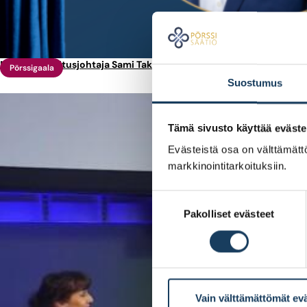
Metson toimitusjohtaja Sami Takaluoma: Metso haluaa asettaa uud
Pörssigaala
Suostumus
Tämä sivusto käyttää eväste
Evästeistä osa on välttämättö
markkinointitarkoituksiin.
Suostumuksen
Pakolliset evästeet
valinta
Vain välttämättömät ev