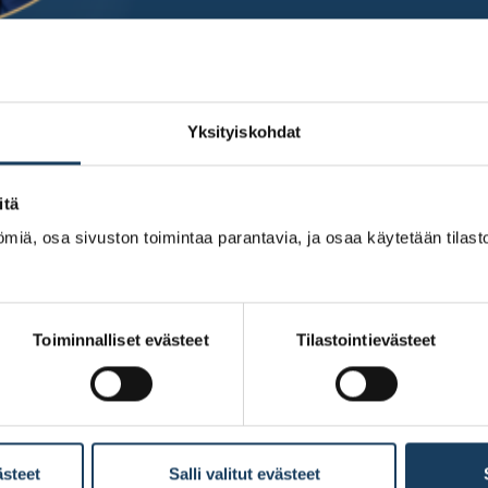
et standardit kaivos- ja kivenmurskausaloille
Yksityiskohdat
itä
miä, osa sivuston toimintaa parantavia, ja osaa käytetään tilastoi
Toiminnalliset evästeet
Tilastointievästeet
ästeet
Salli valitut evästeet