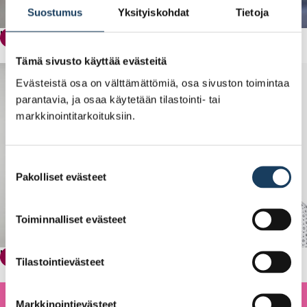
Suostumus
Yksityiskohdat
Tietoja
Kuukauden yhtiö: Auroora
Kuukauden yhtiö
Tämä sivusto käyttää evästeitä
Evästeistä osa on välttämättömiä, osa sivuston toimintaa
parantavia, ja osaa käytetään tilastointi- tai
markkinointitarkoituksiin.
Suostumuksen
Pakolliset evästeet
valinta
Toiminnalliset evästeet
Kuukauden yhtiö: Spinnova Oyj
Kuukauden yhtiö
Tilastointievästeet
Markkinointievästeet