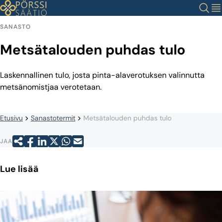
Siirry
Haku
Val
sisältöön
SANASTO
Metsätalouden puhdas tulo
Laskennallinen tulo, josta pinta-alaverotuksen valinnutta
metsänomistjaa verotetaan.
Etusivu
Sanastotermit
Metsätalouden puhdas tulo
JAA
Lue lisää