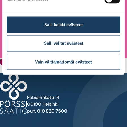
Salli kaikki evästeet
Salli valitut evästeet
Ulkomaisten osinkojen lähdeverotukseen ehdotetaan muutoksia
Vain välttämättömät evästeet
Verotus
Fabianinkatu 14
00100 Helsinki
puh. 010 820 7500