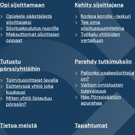
Opi sijoittamaan
Kehity sijoittajana
Opiskele säästäjästä
Korkoa korolle -laskuri
sijoittajaksi
Tee oma
Sijoituskoulutus nuorille
sijoitussuunnitelma
Maksuttomat sijoittajan
Työkalu yhtiöiden
oppaat
vertailuun
Tutustu
Perehdy tutkimuksiin
pörssiyhtiöihin
Paljonko osakesijoittajia
on?
Toimitusjohtajat lavalla
Valtion omistusten
Esittelyssä yhtiö joka
tulevaisuus
kuukausi
Hae Pörssisäätiön
Miten yhtiö listautuu
apurahaa
pörssiin?
Tietoa meistä
Tapahtumat